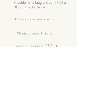
Riscaldamento (stagione dal 1/10 al
30/04) : 20 €/notte
Non sono ammessi animali
Vietato Fumare all'interno
Imposta di soggiorno 2€/notte a
persona: si raccoglie in loco
Appartamento uso
Tipo proprietà
esclusivo in centro
storico al secondo
piano
Camere
1