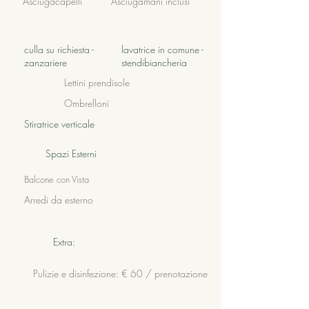
Asciugacapelli
Asciugamani inclusi
culla su richiesta -
lavatrice in comune -
zanzariere
stendibiancheria
Lettini prendisole
Ombrelloni
Stiratrice verticale
Spazi Esterni
Balcone con Vista
Arredi da esterno
Extra:
Pulizie e disinfezione: € 60 / prenotazione