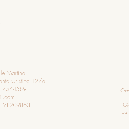
q
q
le Martina
Santa Cristina 12/a
3517544589
Ora
il.com
16
: VT-209863
Gi
do