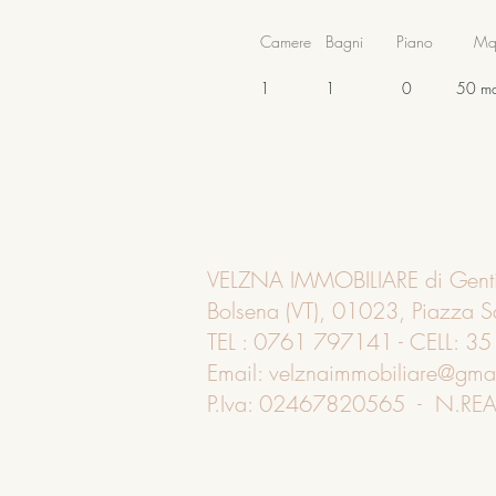
Camere
Bagni
Piano
M
1
1
0
50 m
VELZNA IMMOBILIARE di Genti
Bolsena (VT), 01023, Piazza 
TEL : 0761 797141 - CELL: 
Email: velznaimmobiliare@gma
P.Iva: 02467820565 - N.REA