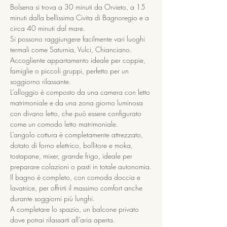
Bolsena si trova a 30 minuti da Orvieto, a 15 
minuti dalla bellissima Civita di Bagnoregio e a 
circa 40 minuti dal mare.
Si possono raggiungere facilmente vari luoghi 
termali come Saturnia, Vulci, Chianciano.
Accogliente appartamento ideale per coppie, 
famiglie o piccoli gruppi, perfetto per un 
soggiorno rilassante.
L’alloggio è composto da una camera con letto 
matrimoniale e da una zona giorno luminosa 
con divano letto, che può essere configurato 
come un comodo letto matrimoniale.
L’angolo cottura è completamente attrezzato, 
dotato di forno elettrico, bollitore e moka, 
tostapane, mixer, grande frigo, ideale per 
preparare colazioni o pasti in totale autonomia.
Il bagno è completo, con comoda doccia e 
lavatrice, per offrirti il massimo comfort anche 
durante soggiorni più lunghi.
A completare lo spazio, un balcone privato 
dove potrai rilassarti all’aria aperta.