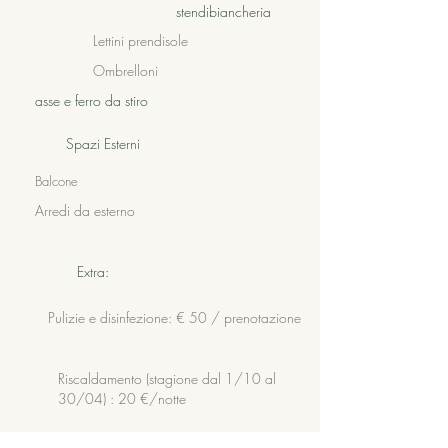
stendibiancheria
Lettini prendisole
Ombrelloni
asse e ferro da stiro
Spazi Esterni
Balcone
Arredi da esterno
Extra:
Pulizie e disinfezione: € 50 / prenotazione
Riscaldamento (stagione dal 1/10 al
30/04) : 20 €/notte
Animali ammessi