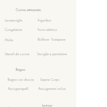
Cucina attrezzata:
Lavastoviglie
Frigorifero
Congelatore
Forno elettrico
Bollitore - Tostapane
Moka
Utensili da
cucina
Stoviglie e
pentolame
Bagno:
Bagno con doccia
Sapone Corpo
Asciugacapelli
Asciugamani inclusi
.
lavtrice -